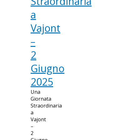
Straordinaria
a
Vajont
–
2
Giugno
2025
Una
Giornata
Straordinaria
a
Vajont
–
2