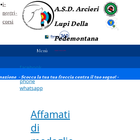
i-
blog-
A.S.D.
Arcieri
nostri-
dettagli
Lupi
Della
corsi
Pedemontana
Menù
Vajont e Vivaro (PN)
facebook
instagram
zione - Scocca la tua tua freccia centra il tuo sogno! -
phone
whatsapp
Affamati
di